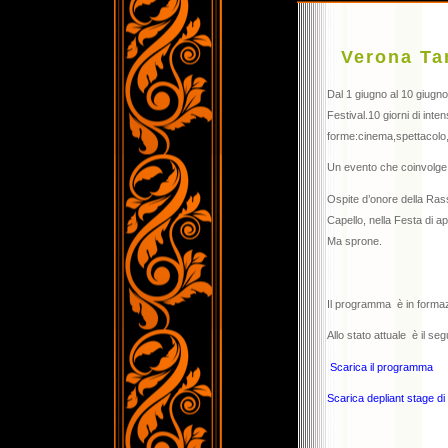
Verona Ta
Dal 1 giugno al 10 giugn
Festival.10 giorni di inte
forme:cinema,spettacolo, 
Un evento che coinvolge va
Ospite d’onore della Ras
Capello, nella Festa di ap
Ma sprone.
Il programma è in formazi
Allo stato attuale è il se
Scarica il programma
Scarica depliant stage di