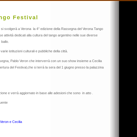
ngo Festival
o si svolgerà a Verona la 4° edizione della Rassegna del Verona Tango
nse attività dedicati alla cultura del tango argentino nelle sue diverse
ballo.
rie istituzioni culturali e pubbliche della città.
segna, Pablo Veron che interverrà con un suo show insieme a Cecilia
ertura del Festival,che si terrà la sera del 1 giugno presso la palazzina
one e verrà aggiornato in base alle adesioni che sono in atto .
guente
 Veron e Cecilia